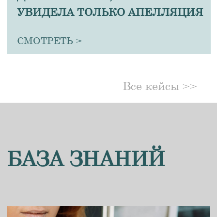
4 самых важных момента в
строительном контракте!
Вы точно сохраните себе это
в чек-лист.
ВСЕ СТАТЬИ