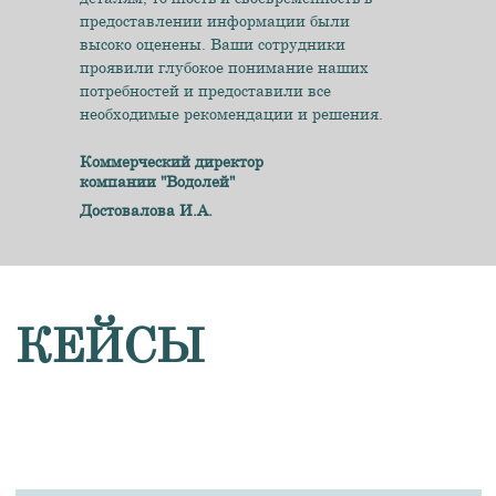
предоставлении информации были
высоко оценены. Ваши сотрудники
Не укладываетесь в сроки по договору?
проявили глубокое понимание наших
потребностей и предоставили все
необходимые рекомендации и решения.
Подробно рассказываем, как законно
найти выход из этой ситуации!
Коммерческий директор
компании "Водолей"
Достовалова И.А.