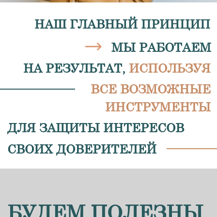
ЮРИСТА
Возьмем на себя все юридические
вопросы вашего бизнеса и обеспечим
комплексное сопровождение на всех
этапах.
ЕСЛИ У ВАС ЕСТЬ ШТАТНЫЙ
ЮРИСТ
Снизим нагрузку на вашего
специалиста, освободив его от
рутинных задач, или поможем
справиться с трудоёмкими и
долгосрочными проектами.
ЕСЛИ У ВАС ЮРИДИЧЕСКИЙ
ОТДЕЛ