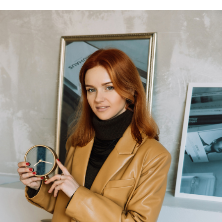
НАШ ГЛАВНЫЙ ПРИНЦИП
МЫ РАБОТАЕМ
НА РЕЗУЛЬТАТ,
ИСПОЛЬЗУЯ
ВСЕ ВОЗМОЖНЫЕ
ИНСТРУМЕНТЫ
ДЛЯ ЗАЩИТЫ ИНТЕРЕСОВ
СВОИХ ДОВЕРИТЕЛЕЙ
БУДЕМ ПОЛЕЗНЫ
ЕСЛИ У ВАС НЕТ ШТАТНОГО